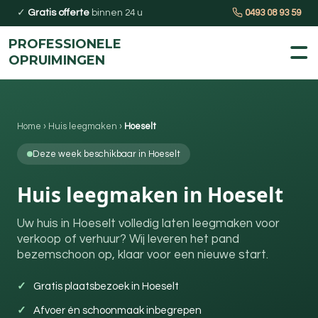
✓
Gratis offerte
binnen 24 u
0493 08 93 59
PROFESSIONELE
OPRUIMINGEN
Home
›
Huis leegmaken
›
Hoeselt
Deze week beschikbaar in Hoeselt
Huis leegmaken in Hoeselt
Uw huis in Hoeselt volledig laten leegmaken voor
verkoop of verhuur? Wij leveren het pand
bezemschoon op, klaar voor een nieuwe start.
Gratis plaatsbezoek in Hoeselt
Afvoer én schoonmaak inbegrepen