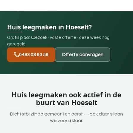
Huis leegmaken in Hoeselt?
Gratis plaatsbezoek · vaste offerte · deze week nog
geregeld
0493 08 93 59
Offerte aanvragen
Huis leegmaken ook actief in de
buurt van Hoeselt
Dichtstbijzijnde gemeenten eerst — ook daar staan
we voor u klaar.