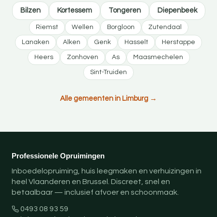
Bilzen
Kortessem
Tongeren
Diepenbeek
Riemst
Wellen
Borgloon
Zutendaal
Lanaken
Alken
Genk
Hasselt
Herstappe
Heers
Zonhoven
As
Maasmechelen
Sint-Truiden
Alle gemeenten in Limburg →
Professionele Opruimingen
Inboedelopruiming, huis leegmaken en verhuizingen in
heel Vlaanderen en Brussel. Discreet, snel en
betaalbaar — inclusief afvoer en schoonmaak.
0493 08 93 59