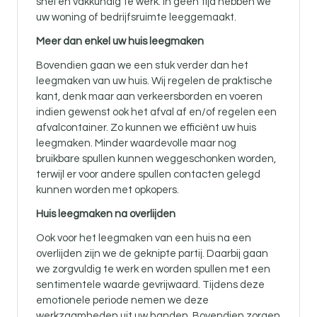
snel en vakkundig te werk. In geen tijd hebben we
uw woning of bedrijfsruimte leeggemaakt.
Meer dan enkel uw huis leegmaken
Bovendien gaan we een stuk verder dan het
leegmaken van uw huis. Wij regelen de praktische
kant, denk maar aan verkeersborden en voeren
indien gewenst ook het afval af en/of regelen een
afvalcontainer. Zo kunnen we efficiënt uw huis
leegmaken. Minder waardevolle maar nog
bruikbare spullen kunnen weggeschonken worden,
terwijl er voor andere spullen contacten gelegd
kunnen worden met opkopers.
Huis leegmaken na overlijden
Ook voor
het leegmaken van een huis na een
overlijden zijn
we de geknipte partij. Daarbij gaan
we zorgvuldig te werk en worden spullen met een
sentimentele waarde gevrijwaard. Tijdens deze
emotionele periode nemen we deze
werkzaamheden uit uw handen. Bovendien zorgen