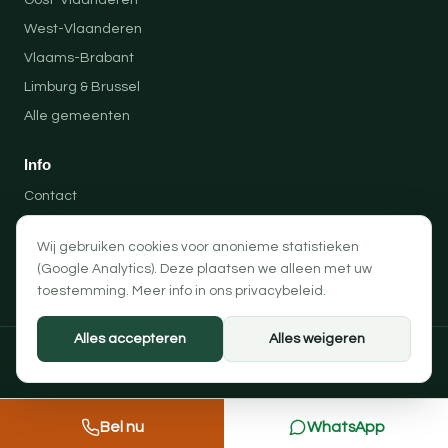
Oost-Vlaanderen
West-Vlaanderen
Vlaams-Brabant
Limburg & Brussel
Alle gemeenten
Info
Contact
Locaties
Wij gebruiken cookies voor anonieme statistieken
Privacybeleid
(Google Analytics). Deze plaatsen we alleen met uw
Algemene voorwaarden
toestemming. Meer info in ons
privacybeleid
.
Alles accepteren
Alles weigeren
© 2026 Professionele Opruimingen — PRO-SOLUTION BV
Privacybeleid
Algemene voorwaarden
Cookievoorkeuren
Bel nu
WhatsApp