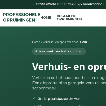
✓
Gratis offerte
binnen 24 u
✓
7/7 bereikbaar
✓ H
PROFESSIONELE
ALGEMENE
HOME
OPRUIMINGEN
OPRUIMINGEN
Home
›
Verhuis- en opruimdienst
›
Ham
Deze week beschikbaar in Ham
Verhuis- en op
Verhuizen én het oude pand in Ham opg
Eén afspraak, alles geregeld: verhuis, op
schoonmaak.
Gratis plaatsbezoek in Ham