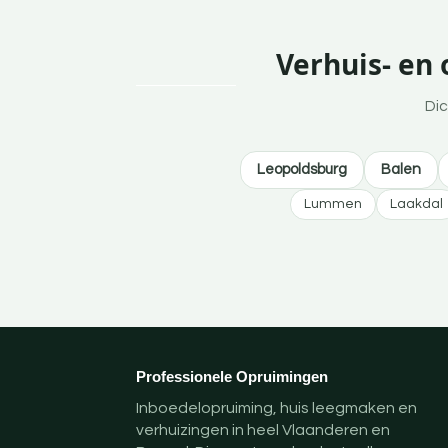
Verhuis- en
Dic
Leopoldsburg
Balen
Lummen
Laakdal
Professionele Opruimingen
Inboedelopruiming, huis leegmaken en
verhuizingen in heel Vlaanderen en