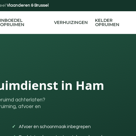
eel
Vlaanderen & Brussel
INBOEDEL
KELDER
VERHUIZINGEN
OPRUIMEN
OPRUIMEN
ruimdienst in Ham
eruimd achterlaten?
ruiming, afvoer en
Afvoer én schoonmaak inbegrepen