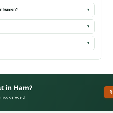
ontruimen?
?
st in Ham?
ek nog geregeld