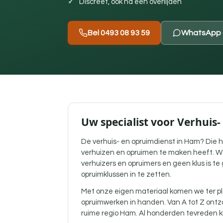
Discreet, ook na een overlijden
Bel 0493 08 93 59
WhatsApp 
Uw specialist voor Verhuis
De verhuis- en opruimdienst in Ham? Die he
verhuizen en opruimen te maken heeft. We
verhuizers en opruimers en geen klus is te 
opruimklussen in te zetten.
Met onze eigen materiaal komen we ter p
opruimwerken in handen. Van A tot Z ontzo
ruime regio Ham. Al honderden tevreden kl