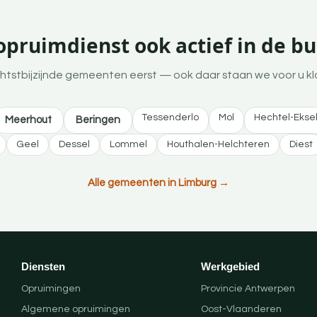
 opruimdienst ook actief in de b
htstbijzijnde gemeenten eerst — ook daar staan we voor u kl
Tessenderlo
Mol
Hechtel-Ekse
Meerhout
Beringen
Geel
Dessel
Lommel
Houthalen-Helchteren
Diest
Alle gemeenten in Limburg →
Diensten
Werkgebied
Opruimingen
Provincie Antwerpen
Algemene opruimingen
Oost-Vlaanderen