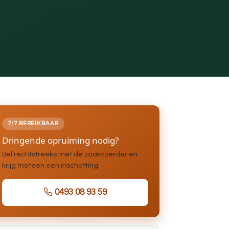
7/7 BEREIKBAAR
Dringende opruiming nodig?
Bel rechtstreeks met de zaakvoerder en
krijg meteen een inschatting.
0493 08 93 59