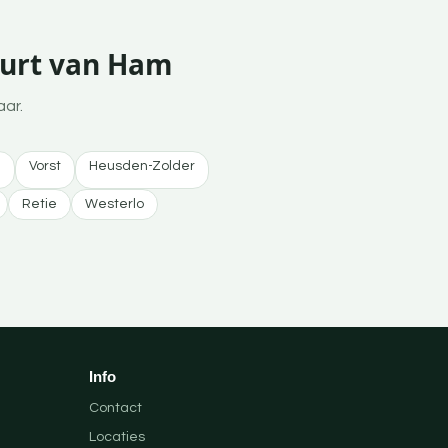
uurt van Ham
aar.
l
Vorst
Heusden-Zolder
Retie
Westerlo
Info
Contact
Locaties