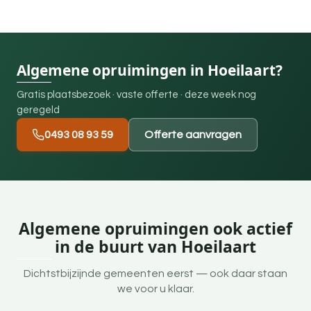
Algemene opruimingen in Hoeilaart?
Gratis plaatsbezoek · vaste offerte · deze week nog
geregeld
0493 08 93 59
Offerte aanvragen
Algemene opruimingen ook actief
in de buurt van Hoeilaart
Dichtstbijzijnde gemeenten eerst — ook daar staan
we voor u klaar.