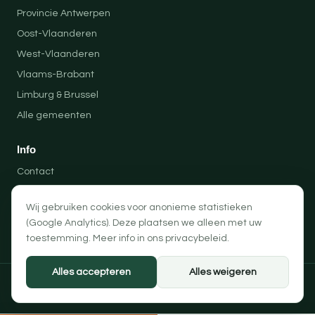
Provincie Antwerpen
Oost-Vlaanderen
West-Vlaanderen
Vlaams-Brabant
Limburg & Brussel
Alle gemeenten
Info
Contact
Locaties
Wij gebruiken cookies voor anonieme statistieken
Privacybeleid
(Google Analytics). Deze plaatsen we alleen met uw
Algemene voorwaarden
toestemming. Meer info in ons
privacybeleid
.
Alles accepteren
Alles weigeren
© 2026 Professionele Opruimingen — PRO-SOLUTION BV
Privacybeleid
Algemene voorwaarden
Cookievoorkeuren