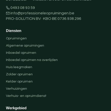
0493 08 93 59
info@professioneleopruimingen.be
PRO-SOLUTION BV · KBO BE 0736.938.296
Diensten
Opruimingen
Algemene opruimingen
Inboedel opruimen
Inboedel opruimen na overlijden
Huis leegmaken
Zolder opruimen
Kelder opruimen
Verhuizingen
Verhuis- en opruimdienst
Werkgebied