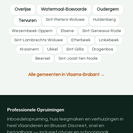
Overijse
Watermaal-Bosvoorde
Oudergem
Sint-Pieters-Woluwe
Huldenberg
Tervuren
Wezembeek-Oppem
Elsene
Sint-Genesius-Rode
Sint-Lambrechts-Woluwe
Etterbeek
Linkebeek
Kraainem
Ukkel
Sint-Gillis
Drogenbos
Beersel
Sint-Joost-ten-Node
Alle gemeenten in Vlaams-Brabant →
Professionele Opruimingen
Inboedelopruiming, huis leegmaken en verhuizingen in
heel Vlaanderen en Brussel. Discreet, snel en
betaalbaar — inclusief afvoer en schoonmaak.