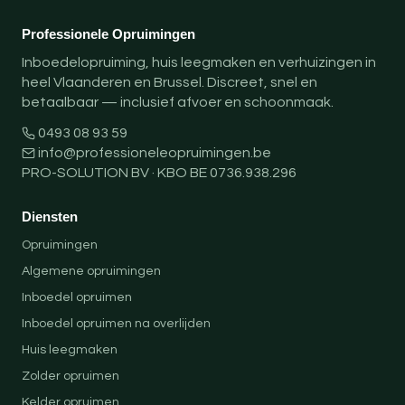
Professionele Opruimingen
Inboedelopruiming, huis leegmaken en verhuizingen in
heel Vlaanderen en Brussel. Discreet, snel en
betaalbaar — inclusief afvoer en schoonmaak.
0493 08 93 59
info@professioneleopruimingen.be
PRO-SOLUTION BV · KBO BE 0736.938.296
Diensten
Opruimingen
Algemene opruimingen
Inboedel opruimen
Inboedel opruimen na overlijden
Huis leegmaken
Zolder opruimen
Kelder opruimen