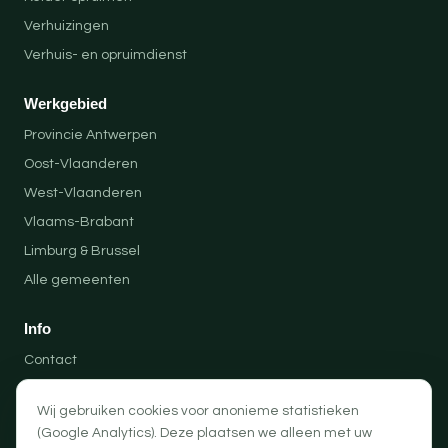
Verhuizingen
Verhuis- en opruimdienst
Werkgebied
Provincie Antwerpen
Oost-Vlaanderen
West-Vlaanderen
Vlaams-Brabant
Limburg & Brussel
Alle gemeenten
Info
Contact
Locaties
Wij gebruiken cookies voor anonieme statistieken
Privacybeleid
(Google Analytics). Deze plaatsen we alleen met uw
Algemene voorwaarden