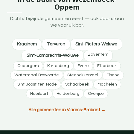
Oppem
Dichtstbijzijnde gemeenten eerst — ook daar staan
we voor u klaar.
Kraainem
Tervuren
Sint-Pieters-Woluwe
Zaventem
Sint-Lambrechts-Woluwe
Oudergem
Kortenberg
Evere
Etterbeek
Watermaal-Bosvoorde
Steenokkerzeel
Elsene
Sint-Joost-ten-Node
Schaarbeek
Machelen
Hoeilaart
Huldenberg
Overijse
Alle gemeenten in Vlaams-Brabant →